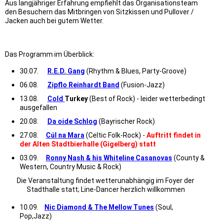
Aus langjähriger Erfahrung empfiehlt das Organisationsteam
den Besuchern das Mitbringen von Sitzkissen und Pullover /
Jacken auch bei gutem Wetter.
Das Programm im Überblick:
30.07.
R.E.D. Gang
(Rhythm & Blues, Party-Groove)
06.08.
Zipflo Reinhardt Band
(Fusion-Jazz)
13.08.
C
old
Turkey
(Best of Rock) - leider wetterbedingt
ausgefallen
20.08.
Da oide Schlog
(Bayrischer Rock)
27.08.
Cúl na Mara
(Celtic Folk-Rock) -
Auftritt findet in
der Alten Stadtbierhalle (Gigelberg) statt
03.09.
Ronny Nash & his Whiteline Casanovas
(County &
Western, Country Music & Rock)
Die Veranstaltung findet wetterunabhängig im Foyer der
Stadthalle statt; Line-Dancer herzlich willkommen
10.09.
Nic Diamond & The Mellow Tunes
(Soul,
Pop,Jazz)