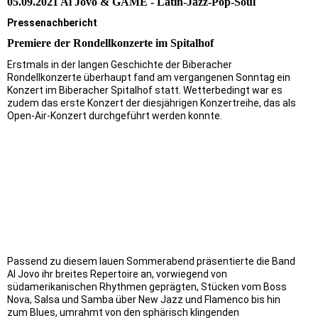
05.09.2021 Al Jovo & GAME - Latin-Jazz-Pop-Soul
Pressenachbericht
Premiere der Rondellkonzerte im Spitalhof
Erstmals in der langen Geschichte der Biberacher
Rondellkonzerte überhaupt fand am vergangenen Sonntag ein
Konzert im Biberacher Spitalhof statt. Wetterbedingt war es
zudem das erste Konzert der diesjährigen Konzertreihe, das als
Open-Air-Konzert durchgeführt werden konnte.
Passend zu diesem lauen Sommerabend präsentierte die Band
Al Jovo ihr breites Repertoire an, vorwiegend von
südamerikanischen Rhythmen geprägten, Stücken vom Boss
Nova, Salsa und Samba über New Jazz und Flamenco bis hin
zum Blues, umrahmt von den sphärisch klingenden