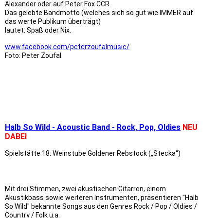
Alexander oder auf Peter Fox CCR.
Das gelebte Bandmotto (welches sich so gut wie IMMER auf
das werte Publikum überträgt)
lautet: Spaß oder Nix.
www.facebook.com/peterzoufalmusic/
Foto: Peter Zoufal
9x4.5 Weinstube Goldener Rebstock
9x4.5 Schreinerei Moll
9x4.5 e.wa riss Logo
Halb So Wild - Acoustic Band
- Rock, Pop, Oldies
NEU
DABEI
Spielstätte 18: Weinstube Goldener Rebstock („Stecka“)
Mit drei Stimmen, zwei akustischen Gitarren, einem
Akustikbass sowie weiteren Instrumenten, präsentieren "Halb
So Wild" bekannte Songs aus den Genres Rock / Pop / Oldies /
Country / Folk u.a.