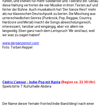
fühlen, und stehen für mehr Solidarität und Toleranz ein. Genau
diese Haltung vertreten die vier Musiker in ihren Texten auf und
hinter der Bühne. Auch musikalisch hat 'Der Ganze Rest' mehr
als nur klassischen Deutschpunk zu bieten. Die Mischung aus
unterschiedlichen Genres (Punkrock, Pop, Reggae, Country,
Hardcore und Metal) macht die Songs abwechslungsreich,
interessant, tanzbar und eingängig, aber vor allem nie
langweilig. Eben ganz nach dem Leitspruch 'Wir sind laut, weil
wir was zu sagen haben!'
www.derganzerest.com
Foto: Torben Keppel
9x6 Holzhandlung Ströbele
9x4.5 Costa's
9x4.5 Simon Intercoiffure
Cédric L‘amour - Indie-Pop mit Kante
(Beginn ca. 22.30 Uhr)
Spielstätte 7: Kulturhalle Abdera
Der Name dieser female-fronted Indie-Band klingt nach einer