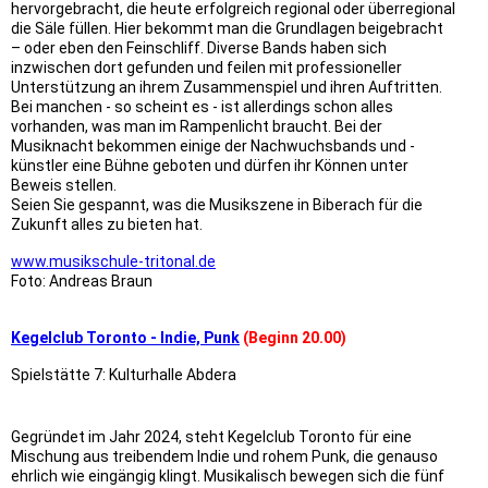
hervorgebracht, die heute erfolgreich regional oder überregional
die Säle füllen. Hier bekommt man die Grundlagen beigebracht
– oder eben den Feinschliff. Diverse Bands haben sich
inzwischen dort gefunden und feilen mit professioneller
Unterstützung an ihrem Zusammenspiel und ihren Auftritten.
Bei manchen - so scheint es - ist allerdings schon alles
vorhanden, was man im Rampenlicht braucht. Bei der
Musiknacht bekommen einige der Nachwuchsbands und -
künstler eine Bühne geboten und dürfen ihr Können unter
Beweis stellen.
Seien Sie gespannt, was die Musikszene in Biberach für die
Zukunft alles zu bieten hat.
www.musikschule-tritonal.de
Foto: Andreas Braun
Kegelclub Toronto - Indie, Punk
(Beginn 20.00)
Spielstätte 7: Kulturhalle Abdera
Gegründet im Jahr 2024, steht Kegelclub Toronto für eine
Mischung aus treibendem Indie und rohem Punk, die genauso
ehrlich wie eingängig klingt. Musikalisch bewegen sich die fünf