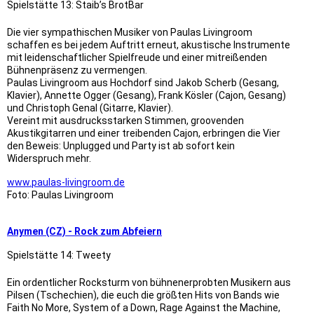
Spielstätte 13: Staib’s BrotBar
Die vier sympathischen Musiker von Paulas Livingroom
schaffen es bei jedem Auftritt erneut, akustische Instrumente
mit leidenschaftlicher Spielfreude und einer mitreißenden
Bühnenpräsenz zu vermengen.
Paulas Livingroom aus Hochdorf sind Jakob Scherb (Gesang,
Klavier), Annette Ogger (Gesang), Frank Kösler (Cajon, Gesang)
und Christoph Genal (Gitarre, Klavier).
Vereint mit ausdrucksstarken Stimmen, groovenden
Akustikgitarren und einer treibenden Cajon, erbringen die Vier
den Beweis: Unplugged und Party ist ab sofort kein
Widerspruch mehr.
www.paulas-livingroom.de
Foto: Paulas Livingroom
Anymen (CZ) - Rock zum Abfeiern
Spielstätte 14: Tweety
Ein ordentlicher Rocksturm von bühnenerprobten Musikern aus
Pilsen (Tschechien), die euch die größten Hits von Bands wie
Faith No More, System of a Down, Rage Against the Machine,