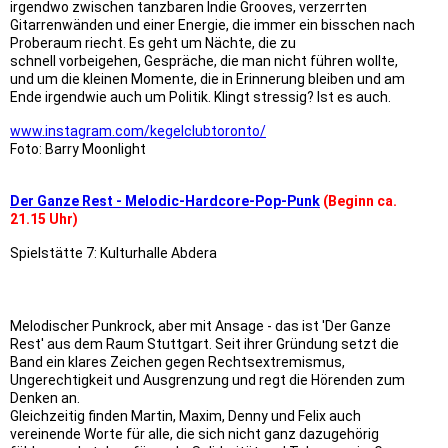
irgendwo zwischen tanzbaren Indie Grooves, verzerrten
Gitarrenwänden und einer Energie, die immer ein bisschen nach
Proberaum riecht. Es geht um Nächte, die zu
schnell vorbeigehen, Gespräche, die man nicht führen wollte,
und um die kleinen Momente, die in Erinnerung bleiben und am
Ende irgendwie auch um Politik. Klingt stressig? Ist es auch.
www.instagram.com/kegelclubtoronto/
Foto: Barry Moonlight
Der Ganze Rest - Melodic-Hardcore-Pop-Punk
(Beginn ca.
21.15 Uhr)
Spielstätte 7: Kulturhalle Abdera
Melodischer Punkrock, aber mit Ansage - das ist 'Der Ganze
Rest' aus dem Raum Stuttgart. Seit ihrer Gründung setzt die
Band ein klares Zeichen gegen Rechtsextremismus,
Ungerechtigkeit und Ausgrenzung und regt die Hörenden zum
Denken an.
Gleichzeitig finden Martin, Maxim, Denny und Felix auch
vereinende Worte für alle, die sich nicht ganz dazugehörig