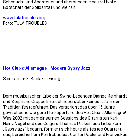
Sehnsucht und Abenteuer und überbringen eine kraftvolle
Botschaft der Solidarität und Vielfalt.
www.tulatroubles.org
Foto: TULA TROUBLES
9x6 KSK Biberach
9x6 Gebr Zell zum Pflug
9x6 Baur
Hot Club d’Allemagne - Modern Gypsy Jazz
Spielstätte 3: Bäckerei Eisinger
Dem musikalischen Erbe der Swing-Legenden Django Reinhardt
und Stéphane Grappelli verschrieben, aber keinesfalls in der
Tradition festgefahren: Das verspricht das über 15 Jahre
gewachsene wie gereifte Repertoire des Hot Club d’Allemagne!
Was 2002 mit gemeinsamen Sessions des Gitarristen Karl-
Heinz Vogel und des Geigers Thomas Prokein aus Liebe zum
„Gypsyjazz“ begann, formiert sich heute als festes Quartett,
das, bereichert um Kontrabassist Gunter Pasler und Franziskus