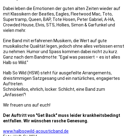
Dabei leben die Emotionen der guten alten Zeiten wieder auf
mit Klassikern der Beatles, Eagles, Fleetwood Mac, Toto,
Supertramp, Queen, BAP, Tote Hosen, Peter Gabriel, A-HA,
Crowded House, Elvis, STS, Hollies, Simon & Garfunkel und
vielen mehr.
Eine Band mit erfahrenen Musikern, die Wert auf gute
musikalische Qualität legen, jedoch ohne alles verbissen ernst
zu nehmen. Humor und Spass kommen dabei nicht zu kurz.
Ganz nach dem Bandmotte: "Egal was passiert – es ist alles
Halb so Wild."
Halb So Wild (HSW) steht für ausgefeilte Arrangements,
dreistimmigen Satzgesang und ein natürliches, engagiertes
Auftreten.
Schnörkellos, ehrlich, locker. Schlicht, eine Band zum
„Anfassen“!
Wir freuen uns auf euch!
Der Auftritt von "Get Back" muss leider krankheitsbedingt
entfallen. Wir wünschen rasche Genesung.
www.halbsowild-acousticband.de