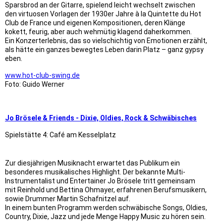
Sparsbrod an der Gitarre, spielend leicht wechselt zwischen
den virtuosen Vorlagen der 1930er Jahre à la Quintette du Hot
Club de France und eigenen Kompositionen, deren Klänge
kokett, feurig, aber auch wehmütig klagend daherkommen.
Ein Konzerterlebnis, das so vielschichtig von Emotionen erzählt,
als hätte ein ganzes bewegtes Leben darin Platz – ganz gypsy
eben.
www.hot-club-swing.de
Foto: Guido Werner
Jo Brösele & Friends - Dixie, Oldies, Rock & Schwäbisches
Spielstätte 4: Café am Kesselplatz
Zur diesjährigen Musiknacht erwartet das Publikum ein
besonderes musikalisches Highlight. Der bekannte Multi-
Instrumentalist und Entertainer Jo Brösele tritt gemeinsam
mit Reinhold und Bettina Ohmayer, erfahrenen Berufsmusikern,
sowie Drummer Martin Schafnitzel auf.
In einem bunten Programm werden schwäbische Songs, Oldies,
Country, Dixie, Jazz und jede Menge Happy Music zu hören sein.