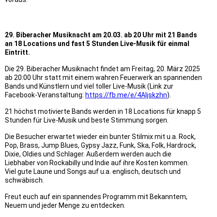
29. Biberacher Musiknacht am 20.03. ab 20 Uhr mit 21 Bands
an 18 Locations und fast 5 Stunden Live-Musik für einmal
Eintritt.
Die 29. Biberacher Musiknacht findet am Freitag, 20. März 2025
ab 20:00 Uhr statt mit einem wahren Feuerwerk an spannenden
Bands und Künstlern und viel toller Live-Musik (Link zur
Facebook-Veranstaltung:
https://fb.me/e/4Aljskzhn
).
21 höchst motivierte Bands werden in 18 Locations für knapp 5
Stunden für Live-Musik und beste Stimmung sorgen.
Die Besucher erwartet wieder ein bunter Stilmix mit u.a. Rock,
Pop, Brass, Jump Blues, Gypsy Jazz, Funk, Ska, Folk, Hardrock,
Dixie, Oldies und Schlager. Außerdem werden auch die
Liebhaber von Rockabilly und Indie auf ihre Kosten kommen.
Viel gute Laune und Songs auf u.a. englisch, deutsch und
schwäbisch.
Freut euch auf ein spannendes Programm mit Bekanntem,
Neuem und jeder M
enge zu entdecken.