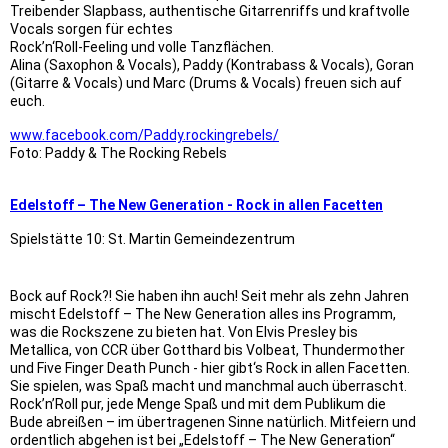
Treibender Slapbass, authentische Gitarrenriffs und kraftvolle
Vocals sorgen für echtes
Rock’n‘Roll-Feeling und volle Tanzflächen.
Alina (Saxophon & Vocals), Paddy (Kontrabass & Vocals), Goran
(Gitarre & Vocals) und Marc (Drums & Vocals) freuen sich auf
euch.
www.facebook.com/Paddy.rockingrebels/
Foto: Paddy & The Rocking Rebels
Edelstoff – The New Generation - Rock in allen Facetten
Spielstätte 10: St. Martin Gemeindezentrum
Bock auf Rock?! Sie haben ihn auch! Seit mehr als zehn Jahren
mischt Edelstoff – The New Generation alles ins Programm,
was die Rockszene zu bieten hat. Von Elvis Presley bis
Metallica, von CCR über Gotthard bis Volbeat, Thundermother
und Five Finger Death Punch - hier gibt‘s Rock in allen Facetten.
Sie spielen, was Spaß macht und manchmal auch überrascht.
Rock’n’Roll pur, jede Menge Spaß und mit dem Publikum die
Bude abreißen – im übertragenen Sinne natürlich. Mitfeiern und
ordentlich abgehen ist bei „Edelstoff – The New Generation“