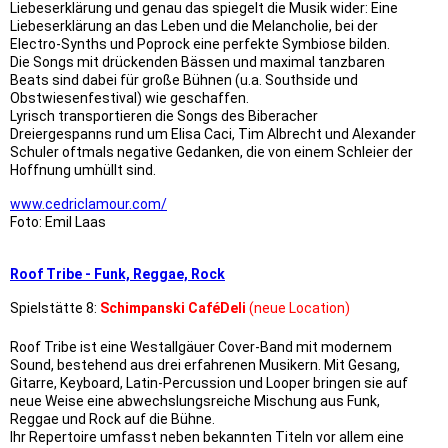
Liebeserklärung und genau das spiegelt die Musik wider: Eine
Liebeserklärung an das Leben und die Melancholie, bei der
Electro-Synths und Poprock eine perfekte Symbiose bilden.
Die Songs mit drückenden Bässen und maximal tanzbaren
Beats sind dabei für große Bühnen (u.a. Southside und
Obstwiesenfestival) wie geschaffen.
Lyrisch transportieren die Songs des Biberacher
Dreiergespanns rund um Elisa Caci, Tim Albrecht und Alexander
Schuler oftmals negative Gedanken, die von einem Schleier der
Hoffnung umhüllt sind.
www.cedriclamour.com/
Foto: Emil Laas
Roof Tribe - Funk, Reggae, Rock
Spielstätte 8:
Schimpanski CaféDeli
(neue Location)
Roof Tribe ist eine Westallgäuer Cover-Band mit modernem
Sound, bestehend aus drei erfahrenen Musikern. Mit Gesang,
Gitarre, Keyboard, Latin-Percussion und Looper bringen sie auf
neue Weise eine abwechslungsreiche Mischung aus Funk,
Reggae und Rock auf die Bühne.
Ihr Repertoire umfasst neben bekannten Titeln vor allem eine