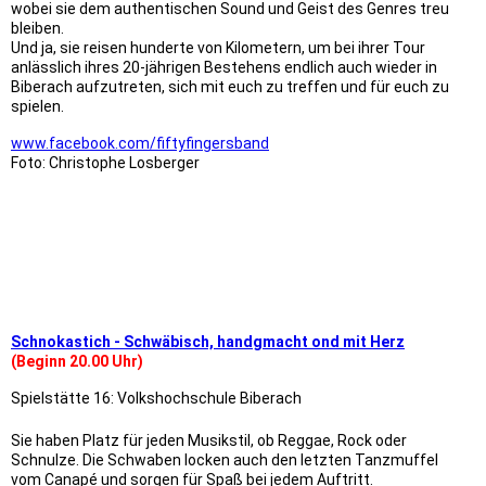
wobei sie dem authentischen Sound und Geist des Genres treu
bleiben.
Und ja, sie reisen hunderte von Kilometern, um bei ihrer Tour
anlässlich ihres 20-jährigen Bestehens endlich auch wieder in
Biberach aufzutreten, sich mit euch zu treffen und für euch zu
spielen.
www.facebook.com/fiftyfingersband
Foto: Christophe Losberger
9x9 vhs
9x9 Matthäus Schmid
9x9 Holzbau Moser
Schnokastich - Schwäbisch, handgmacht ond mit Herz
(Beginn 20.00 Uhr)
Spielstätte 16: Volkshochschule Biberach
Sie haben Platz für jeden Musikstil, ob Reggae, Rock oder
Schnulze. Die Schwaben locken auch den letzten Tanzmuffel
vom Canapé und sorgen für Spaß bei jedem Auftritt.