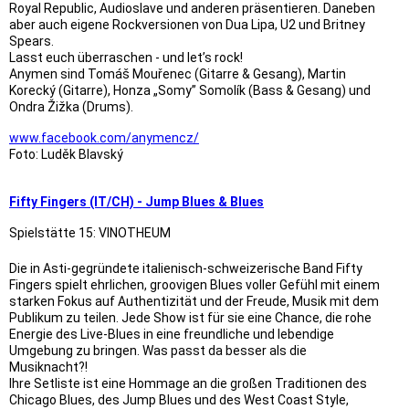
Royal Republic, Audioslave und anderen präsentieren. Daneben
aber auch eigene Rockversionen von Dua Lipa, U2 und Britney
Spears.
Lasst euch überraschen - und let’s rock!
Anymen sind Tomáš Mouřenec (Gitarre & Gesang), Martin
Korecký (Gitarre), Honza „Somy” Somolík (Bass & Gesang) und
Ondra Žižka (Drums).
www.facebook.com/anymencz/
Foto: Luděk Blavský
Fifty Fingers (IT/CH) - Jump Blues & Blues
Spielstätte 15: VINOTHEUM
Die in Asti-gegründete italienisch-schweizerische Band Fifty
Fingers spielt ehrlichen, groovigen Blues voller Gefühl mit einem
starken Fokus auf Authentizität und der Freude, Musik mit dem
Publikum zu teilen. Jede Show ist für sie eine Chance, die rohe
Energie des Live-Blues in eine freundliche und lebendige
Umgebung zu bringen. Was passt da besser als die
Musiknacht?!
Ihre Setliste ist eine Hommage an die großen Traditionen des
Chicago Blues, des Jump Blues und des West Coast Style,