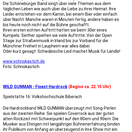
Die Schönebürger Band singt über viele Themen aus dem
täglichen Leben wie auch über die Liebe zu ihrer Heimat. Ihre
Lieder entstehen vor dem Kamin, bei einem Bier oder einfach
über Nacht. Manche waren in Minuten fertig, andere haben es
bis heute noch nicht auf die Bühne geschafft.
Ihren ersten echten Auftritt hatten sie beim 30er eines
Kumpels. Seither spielten sie viele Auftritte: Von der Open
Stage zur Straßenmusik in Irland bis zur Vorband für die
Münchner Freiheit in Laupheim war alles dabei.
Oder kurz gesagt: Schwäbische Leid machet Musik für Ländle!
www.schnokastich.de
Foto: Schnokastich
WILD GUNMAN - Finest Hardrock
(Beginn ca. 22.15 Uhr)
Spielstätte 16: Volkshochschule Biberach
Die Hardrockband WILD GUNMAN überzeugt mit Song-Perlen
aus der zweiten Reihe. Sie spielen Coverrock aus der guten
alten Rockzeit mit Schwerpunkt auf den 80ern und 90ern. Die
Musiker aus Ehingen mit langjähriger Bühnenerfahrung binden
ihr Publikum von Anfang an überzeugend in ihre Show mit ein.