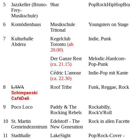
5
Jazzkeller (Bruno-
9bar
PopRockHipHopBrass
Frey-
Musikschule)
6
Komödienhaus
Musikschule
Youngsters on Stage
Tritonal
7
Kulturhalle
Kegelclub
Indie, Punk
Abdera
Toronto
(ab
20.00)
Der Ganze Rest
Melodic-Hardcore-
(ca. 21.15)
Pop-Punk
Cédric L'amour
Indie-Pop mit Kante
(ca. 22.30)
8
LAVA
Roof Tribe
Funk, Reggae, Rock
Schimpanski
CaféDeli
9
Poco Loco
Paddy & The
Rockabilly,
Rocking Rebels
Rock'n'Roll
10
St. Martin
Edelstoff - The
Rock in allen Facetten
Gemeindezentrum
New Generation
11
Stadthalle
LakeSight
Pop/Rock-Cover -