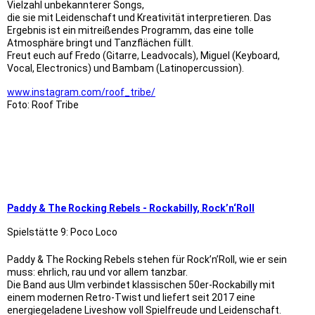
Vielzahl unbekannterer Songs,
die sie mit Leidenschaft und Kreativität interpretieren. Das
Ergebnis ist ein mitreißendes Programm, das eine tolle
Atmosphäre bringt und Tanzflächen füllt.
Freut euch auf Fredo (Gitarre, Leadvocals), Miguel (Keyboard,
Vocal, Electronics) und Bambam (Latinopercussion).
www.instagram.com/roof_tribe/
Foto: Roof Tribe
9x6 KCV
9x4.5 SportHeinzel Logo
9x6 Küchenzentrum Marchtal
Paddy & The Rocking Rebels - Rockabilly, Rock’n‘Roll
Spielstätte 9: Poco Loco
Paddy & The Rocking Rebels stehen für Rock’n’Roll, wie er sein
muss: ehrlich, rau und vor allem tanzbar.
Die Band aus Ulm verbindet klassischen 50er-Rockabilly mit
einem modernen Retro-Twist und liefert seit 2017 eine
energiegeladene Liveshow voll Spielfreude und Leidenschaft.