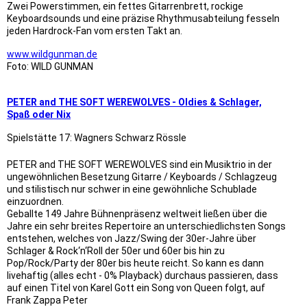
Zwei Powerstimmen, ein fettes Gitarrenbrett, rockige
Keyboardsounds und eine präzise Rhythmusabteilung fesseln
jeden Hardrock-Fan vom ersten Takt an.
www.wildgunman.de
Foto: WILD GUNMAN
PETER and THE SOFT WEREWOLVES - Oldies & Schlager,
Spaß oder Nix
Spielstätte 17: Wagners Schwarz Rössle
PETER and THE SOFT WEREWOLVES sind ein Musiktrio in der
ungewöhnlichen Besetzung Gitarre / Keyboards / Schlagzeug
und stilistisch nur schwer in eine gewöhnliche Schublade
einzuordnen.
Geballte 149 Jahre Bühnenpräsenz weltweit ließen über die
Jahre ein sehr breites Repertoire an unterschiedlichsten Songs
entstehen, welches von Jazz/Swing der 30er-Jahre über
Schlager & Rock‘n‘Roll der 50er und 60er bis hin zu
Pop/Rock/Party der 80er bis heute reicht. So kann es dann
livehaftig (alles echt - 0% Playback) durchaus passieren, dass
auf einen Titel von Karel Gott ein Song von Queen folgt, auf
Frank Zappa Peter