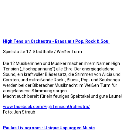
9x19 Kulturbar
9x19 Prestle
9x9 Friedsped
9x9 Werbegemeinschaft
High Tension Orchestra - Brass mit Pop, Rock & Soul
Spielstätte 12: Stadthalle / Weißer Turm
Die 12 Musikerinnen und Musiker machen ihrem Namen High
Tension („Hochspannung“) alle Ehre: Der energiegeladene
Sound, ein kraftvoller Bläsersatz, die Stimmen von Alicia und
Carsten, und mitreißende Rock-, Blues-, Pop- und Soulsongs
werden bei der Biberacher Musiknacht im Weißen Turm für
ausgelassene Stimmung sorgen.
Macht euch bereit für ein feuriges Spektakel und gute Laune!
www.facebook.com/HighTensionOrchestra/
Foto: Jan Straub
Paulas Livingroom - Unique Unplugged Music