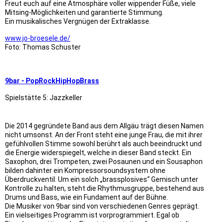
Freut euch auf eine Atmosphäre voller wippender Füße, viele
Mitsing-Möglichkeiten und garantierte Stimmung.
Ein musikalisches Vergnügen der Extraklasse.
www.jo-broesele.de/
Foto: Thomas Schuster
9bar - PopRockHipHopBrass
Spielstätte 5: Jazzkeller
Die 2014 gegründete Band aus dem Allgäu trägt diesen Namen
nicht umsonst. An der Front steht eine junge Frau, die mit ihrer
gefühlvollen Stimme sowohl berührt als auch beeindruckt und
die Energie widerspiegelt, welche in dieser Band steckt. Ein
Saxophon, drei Trompeten, zwei Posaunen und ein Sousaphon
bilden dahinter ein Kompressorsoundsystem ohne
Überdruckventil. Um ein solch „brassplosives“ Gemisch unter
Kontrolle zu halten, steht die Rhythmusgruppe, bestehend aus
Drums und Bass, wie ein Fundament auf der Bühne.
Die Musiker von 9bar sind von verschiedenen Genres geprägt.
Ein vielseitiges Programm ist vorprogrammiert. Egal ob