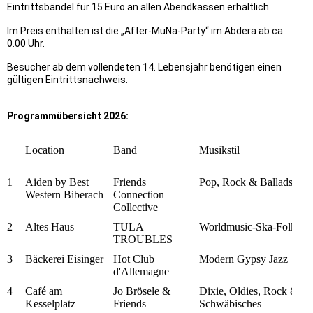
Eintrittsbändel für 15 Euro an allen Abendkassen erhältlich.
Im Preis enthalten ist die „After-MuNa-Party“ im Abdera ab ca.
0.00 Uhr.
Besucher ab dem vollendeten 14. Lebensjahr benötigen einen
gültigen Eintrittsnachweis.
Programmübersicht 2026:
Location
Band
Musikstil
V
1
Aiden by Best
Friends
Pop, Rock & Ballads
Western Biberach
Connection
Collective
2
Altes Haus
TULA
Worldmusic-Ska-Folk
TROUBLES
3
Bäckerei Eisinger
Hot Club
Modern Gypsy Jazz
d'Allemagne
4
Café am
Jo Brösele &
Dixie, Oldies, Rock &
Kesselplatz
Friends
Schwäbisches