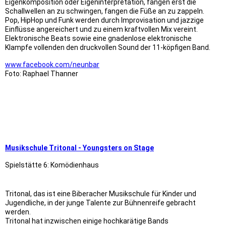
Eigenkomposition oder Eigeninterpretation, fangen erst die
Schallwellen an zu schwingen, fangen die Füße an zu zappeln.
Pop, HipHop und Funk werden durch Improvisation und jazzige
Einflüsse angereichert und zu einem kraftvollen Mix vereint.
Elektronische Beats sowie eine gnadenlose elektronische
Klampfe vollenden den druckvollen Sound der 11-köpfigen Band.
www.facebook.com/neunbar
Foto: Raphael Thanner
9x6 Musikschule Tritonal
9x6 printdesign
9x6 Stadtbuchhandlung
Musikschule Tritonal - Youngsters on Stage
Spielstätte 6: Komödienhaus
Tritonal, das ist eine Biberacher Musikschule für Kinder und
Jugendliche, in der junge Talente zur Bühnenreife gebracht
werden.
Tritonal hat inzwischen einige hochkarätige Bands