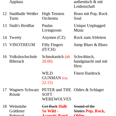
Applaus
authentisch & mit
Leidenschaft
12
Stadthalle Weißer
High Tension
Brass mit Pop, Rock &
Turm
Orchestra
Soul
13
Staib's BrotBar
Paulas
Unique Unplugged
Livingroom
Music
14
Tweety
Anymen (CZ)
Rock zum Abfeiern
15
VINOTHEUM
Fifty Fingers
Jump Blues & Blues
(IT/CH)
16
Volkshochschule
Schnokastich
(ab
Schwäbisch,
Biberach
20.00)
handgmacht ond mit
Herz
WILD
Finest Hardrock
GUNMAN
(ca.
22.15)
17
Wagners Schwarz
PETER and THE
Oldies & Schlager
Rössle
SOFT
WEREWOLVES
18
Weinstube
Get Back
Halb
Sound of the
Goldener
So Wild -
Sixties
Pop, Rock,
Rebstock
Acoustic Band
Oldies