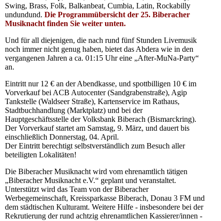
Swing, Brass, Folk, Balkanbeat, Cumbia, Latin, Rockabilly
undundund.
Die Programmübersicht der 25. Biberacher
Musiknacht finden Sie weiter unten.
Und für all diejenigen, die nach rund fünf Stunden Livemusik
noch immer nicht genug haben, bietet das Abdera wie in den
vergangenen Jahren a ca. 01:15 Uhr eine „After-MuNa-Party“
an.
Eintritt nur 12 € an der Abendkasse, und spottbilligen 10 € im
Vorverkauf bei ACB Autocenter (Sandgrabenstraße), Agip
Tankstelle (Waldseer Straße), Kartenservice im Rathaus,
Stadtbuchhandlung (Marktplatz) und bei der
Hauptgeschäftsstelle der Volksbank Biberach (Bismarckring).
Der Vorverkauf startet am Samstag, 9. März, und dauert bis
einschließlich Donnerstag, 04. April.
Der Eintritt berechtigt selbstverständlich zum Besuch aller
beteiligten Lokalitäten!
Die Biberacher Musiknacht wird vom ehrenamtlich tätigen
„Biberacher Musiknacht e.V.“ geplant und veranstaltet.
Unterstützt wird das Team von der Biberacher
Werbegemeinschaft, Kreissparkasse Biberach, Donau 3 FM und
dem städtischen Kulturamt. Weitere Hilfe - insbesondere bei der
Rekrutierung der rund achtzig ehrenamtlichen Kassierer/innen -