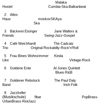
Malaka
Hostel
Cumbia-
Ska
Balkanbeat
-
2 Altes
Haus moskovSKAya
Ska
3 Bäckerei Eisinger Jane Walters &
Friends Swing-
Jazz-
Gospel
4 Café Weichhardt The Cadcatz
Trio Original Rockabilly-
Rock’n’Roll
5 Frau Bines Wohnzimmer Kinda
Like Vintage-Rock
6 Goldene Ente Al Jones Quintett
Blues
R&B
-
7 Goldener Rebstock The Paul Daly
Band Irish Folk
8 Jazzkeller
(Musikschule)
9bar
PopBrass
-
UrbanBrass-
RiotJazz