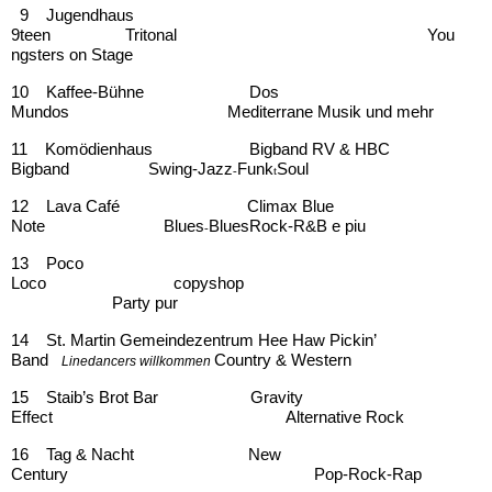
9 Jugendhaus
9teen Tritonal You
ngsters on Stage
10 Kaffee-Bühne Dos
Mundos Mediterrane Musik und mehr
11 Komödienhaus Bigband RV & HBC
Bigband Swing-
Jazz
Funk
Soul
-
t
12 Lava Café Climax Blue
Note Blues
BluesRock-
R&B e piu
-
13 Poco
Loco copyshop
Party pur
14 St. Martin Gemeindezentrum
Hee Haw Pickin’
Band
Country & Western
Linedancers willkommen
15 Staib’s Brot Bar Gravity
Effect Alternative Rock
16 Tag & Nacht New
Century Pop-
Rock-
Rap