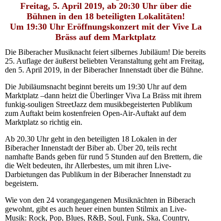
Freitag,
5. April 2019
, ab 20:30 Uhr über die
Bühnen in den 18 beteiligten Lokalitäten!
Um 19:30 Uhr Eröffnungskonzert mit der Vive La
Bräss auf dem Marktplatz
Die Biberacher Musiknacht feiert silbernes Jubiläum! Die bereits
25. Auflage der äußerst beliebten Veranstaltung geht am Freitag,
den 5. April 2019, in der Biberacher Innenstadt über die Bühne.
Die Jubiläumsnacht beginnt bereits um 19:30 Uhr auf dem
Marktplatz –dann heizt die Überlinger Viva
La
Bräss mit ihrem
funkig-souligen StreetJazz dem musikbegeisterten Publikum
zum Auftakt beim kostenfreien Open-Air-Auftakt auf dem
Marktplatz so richtig ein.
Ab 20.30 Uhr geht in den beteiligten 18 Lokalen in der
Biberacher Innenstadt der Biber ab. Über 20, teils recht
namhafte Bands geben für rund 5 Stunden auf den Brettern, die
die Welt bedeuten, ihr Allerbestes, um mit ihren Live-
Darbietungen das Publikum in der Biberacher Innenstadt zu
begeistern.
Wie von den 24 vorangegangenen Musiknächten in Biberach
gewohnt, gibt es auch heuer einen bunten Stilmix an Live-
Musik: Rock, Pop, Blues, R&B, Soul, Funk, Ska, Country,